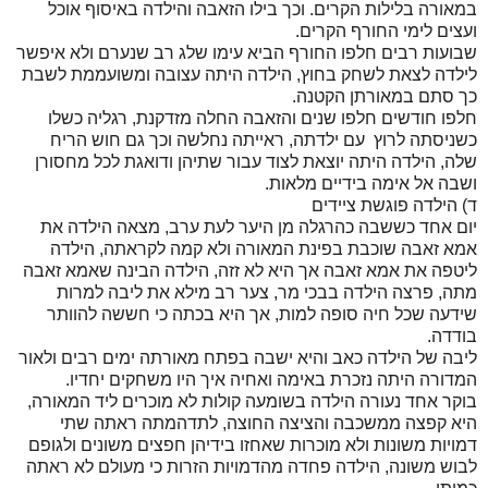
במאורה בלילות הקרים. וכך בילו הזאבה והילדה באיסוף אוכל
ועצים לימי החורף הקרים.
שבועות רבים חלפו החורף הביא עימו שלג רב שנערם ולא איפשר
לילדה לצאת לשחק בחוץ, הילדה היתה עצובה ומשועממת לשבת
כך סתם במאורתן הקטנה.
חלפו חודשים חלפו שנים והזאבה החלה מזדקנת, רגליה כשלו
כשניסתה לרוץ עם ילדתה, ראייתה נחלשה וכך גם חוש הריח
שלה, הילדה היתה יוצאת לצוד עבור שתיהן ודואגת לכל מחסורן
ושבה אל אימה בידיים מלאות.
ד) הילדה פוגשת ציידים
יום אחד כששבה כהרגלה מן היער לעת ערב, מצאה הילדה את
אמא זאבה שוכבת בפינת המאורה ולא קמה לקראתה, הילדה
ליטפה את אמא זאבה אך היא לא זזה, הילדה הבינה שאמא זאבה
מתה, פרצה הילדה בבכי מר, צער רב מילא את ליבה למרות
שידעה שכל חיה סופה למות, אך היא בכתה כי חששה להוותר
בודדה.
ליבה של הילדה כאב והיא ישבה בפתח מאורתה ימים רבים ולאור
המדורה היתה נזכרת באימה ואחיה איך היו משחקים יחדיו.
בוקר אחד נעורה הילדה בשומעה קולות לא מוכרים ליד המאורה,
היא קפצה ממשכבה והציצה החוצה, לתדהמתה ראתה שתי
דמויות משונות ולא מוכרות שאחזו בידיהן חפצים משונים ולגופם
לבוש משונה, הילדה פחדה מהדמויות הזרות כי מעולם לא ראתה