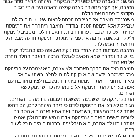
המשונות נעצרה לרגע לפני דלת הביקתה, היה זה מראה מוזר עבור
הזאבה, אך מקץ מחשבה קצרה קפצה הזאבה ועם שתי רגליה
הקדמיות פתחה את הדלת.
משנכנסה הזאבה אל הביקתה נוכחה לראות שאין זו חיה רגילה
שמיללת אלא תינוקת קטנה ובודדה, הזאבה ריחרחה את התינוקת
שהיתה עטופה שכבות פרווה רבות , הזאבה הלכה מסביב לתינוקת
וליקקה בלשונה החמה את פני התינוקת, התינוקת חדלה מבכייה כי
תחושה זו נעמה לה.
הזאבה בעדינות רבה אחזה בתינוקת העטופה כמו בחבילה יקרה
בין שיניה ונזהרה שמא תכאיב לעוללה הרכה, הזאבה החלה חוזרת
אל מאורתה.
הזאבה רצה את הדרך הארוכה ולא עצרה, היא שמרה על התינוקת
מכל משמר כי ידעה שהיא זקוקה לחום ולחלב, כשהגיעה אל
מאורתה הניחה את התינוקת בין גוריה, נשכבה לצידם וקרבה עם
אפה בעדינות את התינוקת אל פיטמותיה כדי שתינוק כשאר
הגורים.
התינוקת ינקה עד ששבעה ומששכח רעבונה נרדמה בין הגורים.
הגורים לא רצו את התינוקת לידם כי ריחה היה זר להם, הם דחפו
אותה לפינת המאורה, כשראתה זאת אמא זאבה היא הסבירה
לגוריה בשפת הזאבים שתינוקת אדם זו היא יתומה ולכן יאמצו
אותה ויתנו לה אהבה, היא תגדל יפה וברבות הימים תוכל לעזור
להם.
וכך גדלה משפחת הזאבים, הגורים שמנו והתחזקו וגם התינוקת