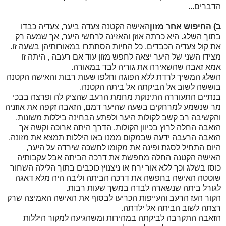
הדברים...
ב) החיפוש אחר מזון
האישה הקטנה צעדה ביער, צעדיה כבדו
בתוך השלג. היא כרתה אוזן והאזינה לרחשי היער, אך שמעה רק
את קול צעדיה הכבדים. כל החיות הסתתרו במאורותיהן בשעה זו.
מצידו השני של היער יצאה לחפש מזון עוד אם רעבה , היתה זו
אמא זאבה שהשאירה את גוריה לבד במאורה.
השלג המשיך לרדת ללא הפוגה וחלפו שעות רבות והאישה הקטנה
בוששה לשוב אל הביקתה אל ביתה הקטנה.
בנתיים התעוררה התינוקת מחמת הרעב שהציק לה ופרצה בבכי
מר שנשמע למרחקים בשעה שהיער דמם, הזאבה זקפה את אוזניה
והקשיבה רב קשב לקולות היער ולפתע הבחינה ביללות משונות.
הזאבה החלה לרוץ בכיוון הקולות, הדרך היתה ארוכה וקשה אך
הזאבה הרעבה ידעה שבמקום ממנו באו היללות תמצא את מזונה.
היום התחיל לסגת ופינה את מקומו לחשכה שירדה על היער,
האישה הקטנה החלה מחפשת את דרכה הביתה אבל עקבותיה
כוסו בשלג וכך ללא אור ירח או ניצנוץ כוכבים בתוך הלילה השחור
שוטטה האישה בחפשה את דרכה הביתה וליבה היה מלא דאגה
לגורל ביתה שנשארה לבדה במשך שעות רבות.
הקור העז הרעב והעייפות הכריעו לבסוף את האישה האמיצה שרק
רצתה לשוב הביתה אל ילדתה.
הזאבה התקרבה לביקתה במהירות ומשהגיעה למקור היללות