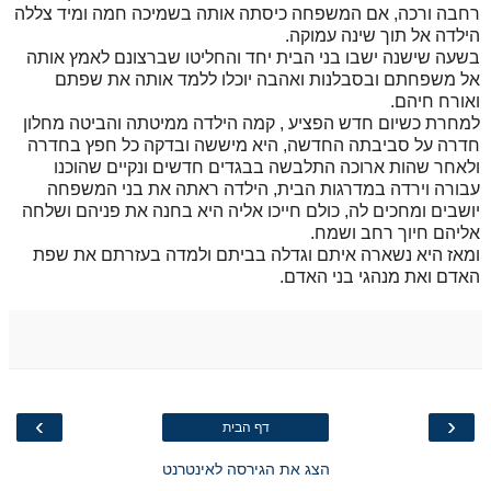
רחבה ורכה, אם המשפחה כיסתה אותה בשמיכה חמה ומיד צללה
הילדה אל תוך שינה עמוקה.
בשעה שישנה ישבו בני הבית יחד והחליטו שברצונם לאמץ אותה
אל משפחתם ובסבלנות ואהבה יוכלו ללמד אותה את שפתם
ואורח חיהם.
למחרת כשיום חדש הפציע , קמה הילדה ממיטתה והביטה מחלון
חדרה על סביבתה החדשה, היא מיששה ובדקה כל חפץ בחדרה
ולאחר שהות ארוכה התלבשה בבגדים חדשים ונקיים שהוכנו
עבורה וירדה במדרגות הבית, הילדה ראתה את בני המשפחה
יושבים ומחכים לה, כולם חייכו אליה היא בחנה את פניהם ושלחה
אליהם חיוך רחב ושמח.
ומאז היא נשארה איתם וגדלה בביתם ולמדה בעזרתם את שפת
האדם ואת מנהגי בני האדם.
›
‹
דף הבית
הצג את הגירסה לאינטרנט