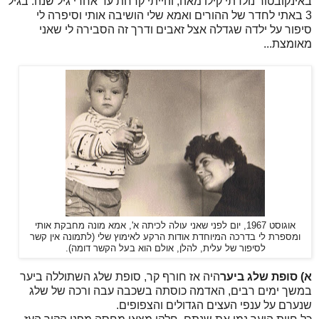
באינקובטור נולדתי קילו מאה, והייתי קרחת עד אחרי גיל שנה. בגיל
3 באתי לחדר של ההורים ואמא שלי הושיבה אותי וסיפרה לי
סיפור על ילדה שגדלה אצל זאבים ודרך זה הסבירה לי שאני
מאומצת...
אוגוסט 1967, יום לפני שאני עולה לכיתה א', אמא מונה מחבקת אותי
ומספרת לי בדרכה המיוחדת אודות הרקע לאימוץ שלי (לתמונה אין קשר
לסיפור של עלית, להלן, אולם הוא בעל הקשר דומה).
א) סופת שלג ביער
היה אז חורף קר, סופת שלג השתוללה ביער
במשך ימים רבים, האדמה כוסתה בשכבה עבה ורכה של שלג
שנערם על ענפי העצים הגדולים והצפופים.