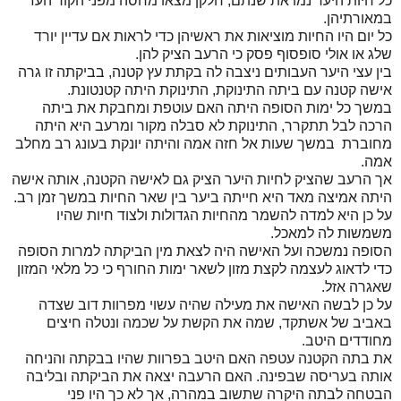
כל חיות היער נמו את שנתם, חלקן מצאו מחסה מפני הקור העז
במאורתיהן.
כל יום היו החיות מוציאות את ראשיהן כדי לראות אם עדיין יורד
שלג או אולי סופסוף פסק כי הרעב הציק להן.
בין עצי היער העבותים ניצבה לה בקתת עץ קטנה, בביקתה זו גרה
אישה קטנה עם ביתה התינוקת, התינוקת היתה קטנטונת.
במשך כל ימות הסופה היתה האם עוטפת ומחבקת את ביתה
הרכה לבל תתקרר, התינוקת לא סבלה מקור ומרעב היא היתה
מחוברת במשך שעות אל חזה אמה והיתה יונקת בעונג רב מחלב
אמה.
אך הרעב שהציק לחיות היער הציק גם לאישה הקטנה, אותה אישה
היתה אמיצה מאד היא חייתה ביער בין שאר החיות במשך זמן רב.
על כן היא למדה להשמר מהחיות הגדולות ולצוד חיות שהיו
משמשות לה למאכל.
הסופה נמשכה ועל האישה היה לצאת מין הביקתה למרות הסופה
כדי לדאוג לעצמה לקצת מזון לשאר ימות החורף כי כל מלאי המזון
שאגרה אזל.
על כן לבשה האישה את מעילה שהיה עשוי מפרוות דוב שצדה
באביב של אשתקד, שמה את הקשת על שכמה ונטלה חיצים
מחודדים היטב.
את בתה הקטנה עטפה האם היטב בפרוות שהיו בבקתה והניחה
אותה בעריסה שבפינה. האם הרעבה יצאה את הביקתה ובליבה
הבטחה לבתה היקרה שתשוב במהרה, אך לא כך היו פני