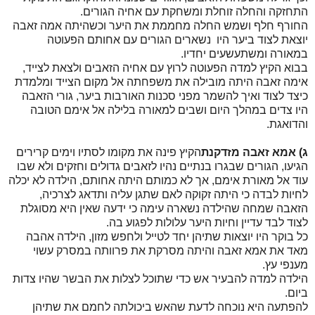
התחזקה והחלה זוחלת ומשחקת עם אחיה הגורים.
החורף חלף ושמש החלה מחממת את היער וכשהיתה אמה זאבה
יוצאת לצוד ביער היו נשארים הגורים עם אחותם הפעוטה
במאורה ומשתעשעים יחדיו.
בבוא הקיץ למדה הפעוטה לרוץ עם אחיה הזאבים ולצאת לצייד,
אימה זאבה היתה מובילה את משפחתה אל מקום הצייד ומלמדת
כיצד לצוד ואיך להשמר מפני סכנות האורבות ביער, גורי הזאבה
היו צדים במהלך היום ושבים למאורה בלילה אל אימם הטובה
והדואגת.
ג) אמא זאבה מזדקנת
הקיץ פינה את מקומו לסתיו וימים קרירים
הגיעו, הגורים שבגרו בנתיים נהיו לזאבים גדולים וחזקים ולא שבו
עוד אל מאורת אימם, אך לא כמותם היתה אחותם, הילדה לא יכלה
לחיות לבדה כי היתה זקוקה לאם שתגן עליה ותדאג לצרכיה,
הזאבה שמחה שהילדה נשארה עימה כי ידעה שאין היא מסוגלת
לצוד לבד עדיין וחיות היער עלולות לפגוע בה.
כל בוקר היו יוצאות שתיהן יחד לטייל ולחפש מזון, הילדה אהבה
מאד את אמא זאבה והיתה מסרקת את פרוותה במסרק עשוי
מענפי עץ.
הילדה למדה להבעיר אש כדי שתוכל לצלות את הבשר שהיו צדות
ביום.
להפתעה היא נוכחה לדעת שהאש ביכולתה לחמם את שתיהן