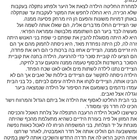
כמותן.
למחרת החליטה הילדה לצאת אל היער ולפתע נתקלה בעקבות
שלא הכירה, היא החלה לחפש את המקור לעקבות עד שנתקלה
באותן דמויות משונות והפעם הן היו מרחק פסיעה ממנה.
שני הציידים החלו מדברים אליה, הם שאלו אותה לשמה ועל
מעשיה לבד ביער הם השתוממו מלבושה וממראה הפראי.
היא לא היתה מסוגלת להבין את שפתם כי שפת בני האנוש היתה
זרה לה, לכן היתה נפחדת מאד, היא ניסתה לחמוק מהם אך הם
היו זריזים ממנה, הציידים אחזו בה ברכות כי הם ראו את פחדה,
הם הציעו לה קוביית סוכר כדי להרגיעה, הילדה בחנה את קוביית
הסוכר בחשדנות ולבסוף טעמה ממנה והטעם ערב לחיקה,
הציידים נתנו לילדה לשתות מים ולאט לאט שכח הפחד.
הילדה ניסתה לתקשר עם הציידים ביללות של זאבים אך הם לא
הבינו אותה, הציידים לקחו את הילדה עימם לביתם , כל בני הבית
עמדו נדהמים בשומעם את הסיפור על הילדה שנמצאה ביער
וגדלה אצל זאבים.
בני הבית החליטו לאסוף את הילדה אל ביתם הגדול והמרווח וישר
הכינו לה חדר נקי ומסודר.
כשישבו לאכול הילדה הרעבה התנפלה על צלחת האוכל והכניסה
את המזון אל פיה בעזרת הידיים כשהיא מתעלמת מהכף שהיתה
מונחת על יד הצלחת, בני המשפחה הניחו לה לאכול כאוות נפשה
ומששבעה הם הוליכו אותה אל חדר האמבטיה, לאחר שרחצו
אותה היטב הראו לה את חדרה החדש והשכיבו אותה לישון במיטה