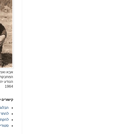
אבא ואני
המחבקת ש
הנודע יהו
1964
קישורים 
הבלוג
להתרא
להקת athMAN
סטודיו ל