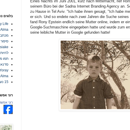
Eines Nachts im Juni 2001, kurz nach Mitternacht, rief Ro
seinem Büro bei der Sadna Internet Branding Agency an. S
zu Hause in Tel Aviv. "Ich habe ihnen gesagt, "Ich habe mei
בלוגים נו
er sich. Und so endete nach zwei Jahren die Suche seines 
fand Rony Epstein endlich seine Mutter online, indem er ein
y Life
Google-Suchmaschine eingegeben hatte und wurde zum ers
m Alma
seine leibliche Mutter in Google gefunden hatte!
מכתבי
סיפור וידא
esiake
להיות
תמו מ
סדנא -
Yoray
 Alma
15 נשים מאומצות בישראל
רוני אפשט
רוני אפשט