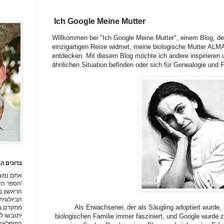
Ich Google Meine Mutter
Willkommen bei "Ich Google Meine Mutter", einem Blog, der
einzigartigen Reise widmet, meine biologische Mutter AL
entdecken. Mit diesem Blog möchte ich andere inspirieren u
ähnlichen Situation befinden oder sich für Genealogie und Fa
ברוכים הב
אתם נמצ
'הספר הא
הראשון ב
Als Erwachsener, der als Säugling adoptiert wurde
מתקדם מכ
יתגבשו ל
biologischen Familie immer fasziniert, und Google wurde
המופלאה 