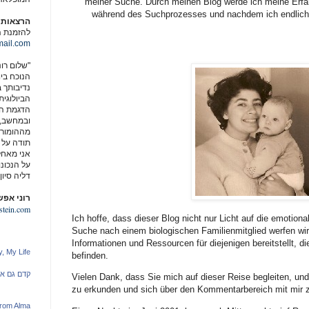
meiner Suche. Durch meinen Blog werde ich meine Erf
während des Suchprozesses und nachdem ich endlich m
הרצאות ו
להזמנת ה
ail.com
"שלום רונ
הנוכח ביו
נדיבותך 
הביולוגית
הדגמת הד
ובמחשב, נ
מההומור 
תודה על 
אני מאחל
על הנכונ
דליה סיון
רוני אפש
tein.com
Ich hoffe, dass dieser Blog nicht nur Licht auf die emotion
Suche nach einem biologischen Familienmitglied werfen wir
Informationen und Ressourcen für diejenigen bereitstellt, 
, My Life
befinden.
קדם גם א
Vielen Dank, dass Sie mich auf dieser Reise begleiten, und
zu erkunden und sich über den Kommentarbereich mit mir z
from Alma