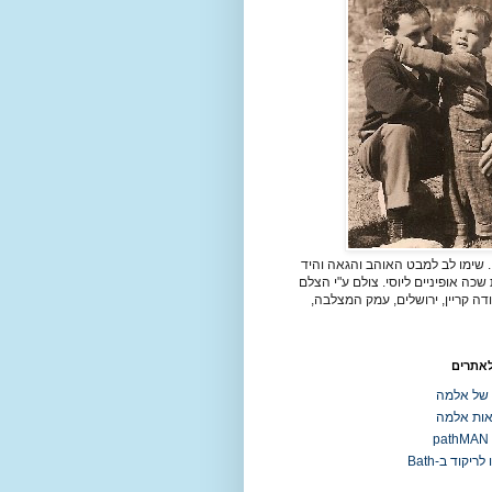
. שימו לב למבט האוהב והגאה והיד
כה אופיניים ליוסי. צולם ע"י הצלם
דה קריין, ירושלים, עמק המצלבה,
לאתרים
 של אלמה
ות אלמה
p
ריקוד ב-Bath