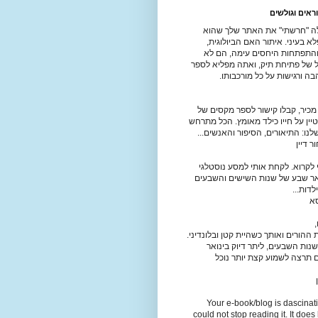
ראים וגולשים
ה "חרשתי" את האתר שלך שהוא
 בעיני. איתור האם הביולוגית,
התפתחות היחסים עימה, הם לא
יל של פתיחת תיק, ואתה מפליא לספר
ה ורגישות על כל מורכבותו.
מכיר, קבלו קישור לספר מקסים של
יין על חייו כילד מאומץ. הכל מתרחש
נו: התיאורים, הסיפור והאנשים...
 דיין
לקרוא. לקחת אותי למסע נוסטלגי
אר שבע של שנות השישים והשבעים
לדות...
סא
,
ההורים ואותך כשהיית קטן ובלונדיני.
נות השבעים, ליתר דיוק בינואר
. אם תרצה לשמוע קצת יותר נוכל
Your e-book/blog is dascinat
could not stop reading it. It does 