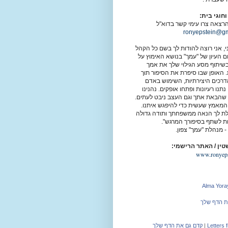
חוגי בית:
רצאה צרו עימי קשר בדוא"ל
ronyepstein@gm
י,
אני רוצה להודות לך בשם כל הקהל
ם העיון של "עמך" בנושא האימוץ על
בשיתוף מסע הגילוי שלך את אמך
. האופן שבו סיפרת את הסיפור תוך
רכים היצירתיות, השימוש באדם
תנו רעיונות ופתחו אופקים.
נהנינו
שהבאת אתך וגם העצב ניבט לעתים.
המאמץ שעשית כדי להיפגש איתנו.
ת לך הנאה ממשפחתך ותודה גדולה
ות לשתף בסיפורך המרגש".
 -
מנהלת "עמך" צפון.
טין / האתר הרישמי:
www.ronyeps
Alma Yoray
ת הדף שלך
Letters 
|
קדם גם את הדף שלך