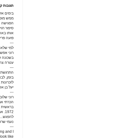
תגובות קו
בימים אל
ממש מופלא
הפגישה ו
סיפור רג
אותו באהב
פועה פרי
---
למי שלא 
רוני אפשט
בשכונה של
עטרה צחור
---
התרגשתי 
בזמן, לב
לזכרונות י
יעל בן א
---
רוני שלום
הכרתי את 
בראשית ש
1972
להפגש...
נעמי שרון
---
ing and I
look like