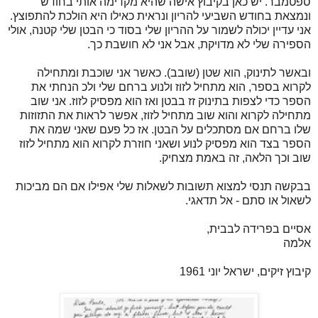
ספטמבר. יש כאן בקיבוץ אישה שהיא מקדימה אותי בחודש
ונמצאת בחודש השביעי להריון ונראית כאילו היא הולכת להתפוצץ.
אני עדיין יכולה לשמור על ההריון שלי בסוד כי הבטן שלי קטנה, אולי
הספירה שלי לא מדויקת, אבל אני לא חושבת כך.
ובאשר לתינוק, הוא שטן (שובב). כאשר אני שוכבת ומתחילה
לקרוא בספר, הוא מתחיל לזוז ולנוע ברחם שלי ולכ הנחתי את
הספר כדי לצפות בתינוק זז בבטן ואז הוא מפסיק לזוז. אני שוב
מתחילה לקרוא והוא שוב מתחיל לזוז, אפשר לראות את התזוזות
שלו ברחם אם מסתכלים על הבטן. אז כל פעם שאני שמה את
הספר בצד הוא מפסיק לנוע ושאני חוזרת לקרוא הוא מתחיל לזוז
שוב וכך הלאה, זה באמת מצחיק.
בבקשה תנסי למצוא תשובות לשאלות שלי אפילו אם הם מביכות
לשאול או סתם - אל תדאגי.
אסיים בפרידה לבבית,
אלמה
קיבוץ זיקים, ישראל יוני 1961