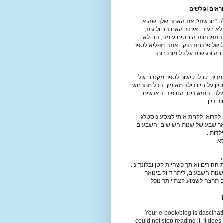
ראים וגולשים
ה "חרשתי" את האתר שלך שהוא
 בעיני. איתור האם הביולוגית,
התפתחות היחסים עימה, הם לא
יל של פתיחת תיק, ואתה מפליא לספר
ה ורגישות על כל מורכבותו.
מכיר, קבלו קישור לספר מקסים של
יין על חייו כילד מאומץ. הכל מתרחש
נו: התיאורים, הסיפור והאנשים...
 דיין
לקרוא. לקחת אותי למסע נוסטלגי
אר שבע של שנות השישים והשבעים
לדות...
סא
,
ההורים ואותך כשהיית קטן ובלונדיני.
נות השבעים, ליתר דיוק בינואר
. אם תרצה לשמוע קצת יותר נוכל
Your e-book/blog is dascinat
could not stop reading it. It does 