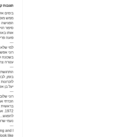
תגובות קו
בימים אל
ממש מופלא
הפגישה ו
סיפור רג
אותו באהב
פועה פרי
---
למי שלא 
רוני אפשט
בשכונה של
עטרה צחור
---
התרגשתי 
בזמן, לב
לזכרונות י
יעל בן א
---
רוני שלום
הכרתי את 
בראשית ש
1972
להפגש...
נעמי שרון
---
ing and I
look like