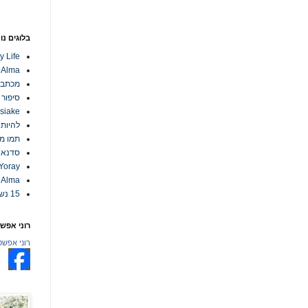
בלוגים נו
y Life
m Alma
מכתבי
סיפור וידא
esiake
להיות
תמו מ
סדנא -
Yoray
 Alma
15 נשים מאומצות בישראל
רוני אפשט
רוני אפשט