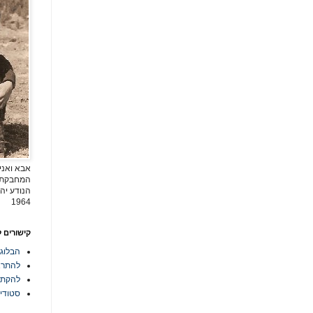
אבא ואני
המחבקת ש
הנודע יהו
1964
קישורים 
הבלוג
להתרא
להקת athMAN
סטודיו ל