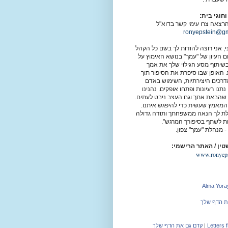
חוגי בית:
רצאה צרו עימי קשר בדוא"ל
ronyepstein@gm
י,
אני רוצה להודות לך בשם כל הקהל
ם העיון של "עמך" בנושא האימוץ על
בשיתוף מסע הגילוי שלך את אמך
. האופן שבו סיפרת את הסיפור תוך
רכים היצירתיות, השימוש באדם
תנו רעיונות ופתחו אופקים.
נהנינו
שהבאת אתך וגם העצב ניבט לעתים.
המאמץ שעשית כדי להיפגש איתנו.
ת לך הנאה ממשפחתך ותודה גדולה
ות לשתף בסיפורך המרגש".
 -
מנהלת "עמך" צפון.
טין / האתר הרישמי:
www.ronyeps
Alma Yoray
ת הדף שלך
Letters 
|
קדם גם את הדף שלך