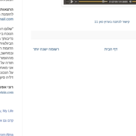
הרצאות ו
להזמנת ה
ail.com
קישור לכתבה בערוץ כאן 11
"שלום רונ
הנוכח ביו
נדיבותך 
הביולוגית
הדגמת הד
דף הבית
רשומה ישנה יותר
ובמחשב, נ
מההומור 
תודה על 
אני מאחל
על הנכונ
דליה סיון
רוני אפש
tein.com
, My Life
קדם גם א
from Alma