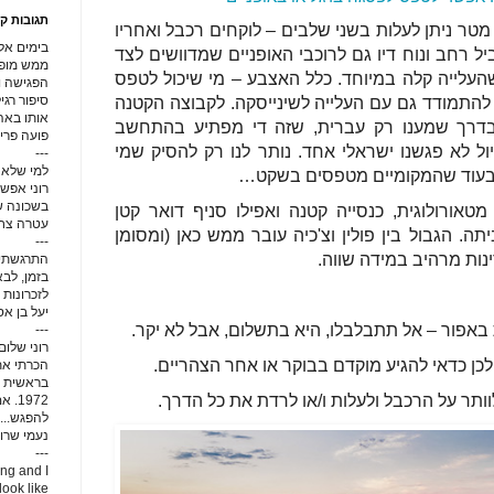
תגובות קו
ל הפסגה בגובה של 1,600 מטר ניתן לעלות בשני שלבים – לוקחים רכבל ואחריו
בימים אל
 רחב ונוח דיו גם לרוכבי האופניים שמדוושים לצד
ממש מופלא
העלייה קלה במיוחד. כלל האצבע – מי שיכול לטפס
הפגישה ו
סיפור רג
להתמודד גם עם העלייה לשינייסקה. לקבוצה הקטנה
אותו באהב
בדרך שמענו רק עברית, שזה די מפתיע בהתחשב
פועה פרי
ל לא פגשנו ישראלי אחד. נותר לנו רק להסיק שמי
---
למי שלא 
 בעוד שהמקומיים מטפסים בשקט…
רוני אפשט
בשכונה של
ורולוגית, כנסייה קטנה ואפילו סניף דואר קטן
עטרה צחור
תה. הגבול בין פולין וצ'כיה עובר ממש כאן (ומסומן
---
נות מרהיב במידה שווה.
התרגשתי 
בזמן, לב
לזכרונות י
יעל בן א
באפור – אל תתבלבלו, היא בתשלום, אבל לא יקר.
---
רוני שלום
כן כדאי להגיע מוקדם בבוקר או אחר הצהריים.
הכרתי את 
בראשית ש
וותר על הרכבל ולעלות ו/או לרדת את כל הדרך.
1972
להפגש...
נעמי שרון
---
ing and I
look like