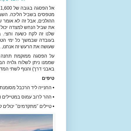
א
מטפסים בשביל הליכה. השביל
ההולכים, אבל זה לא אומר ש
את שביל הנחש למצדה יכול 
שלנו זה לקח כשעה וחצי. 
בעובדה שבמשך כל ימי הטיו
שעושה את הרעש זה אנחנו,
על הפסגה ממוקמת תחנה מטא
שממנו ניתן לשלוח גלויה הבי
באבני דרך) והנוף לשתי המדי
טיפים
•
החנייה ליד הרכבל מסומנת 
•
ההר לרוב עמוס במטיילים ול
•
טיילים "מתקדמים" יכולים ל