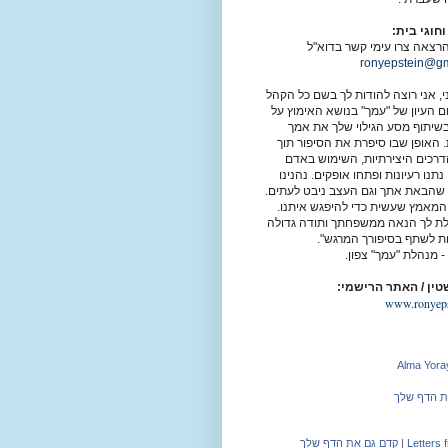
חוגי בית:
רצאה צרו עימי קשר בדוא"ל
ronyepstein@gm
י,
אני רוצה להודות לך בשם כל הקהל
ם העיון של "עמך" בנושא האימוץ על
בשיתוף מסע הגילוי שלך את אמך
. האופן שבו סיפרת את הסיפור תוך
רכים היצירתיות, השימוש באדם
תנו רעיונות ופתחו אופקים.
נהנינו
שהבאת אתך וגם העצב ניבט לעתים.
המאמץ שעשית כדי להיפגש איתנו.
ת לך הנאה ממשפחתך ותודה גדולה
ות לשתף בסיפורך המרגש".
 -
מנהלת "עמך" צפון.
טין / האתר הרישמי:
www.ronyeps
Alma Yoray
ת הדף שלך
Letters 
|
קדם גם את הדף שלך