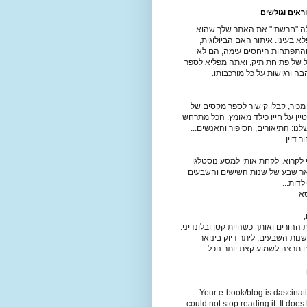
ראים וגולשים
ה "חרשתי" את האתר שלך שהוא
 בעיני. איתור האם הביולוגית,
התפתחות היחסים עימה, הם לא
יל של פתיחת תיק, ואתה מפליא לספר
ה ורגישות על כל מורכבותו.
מכיר, קבלו קישור לספר מקסים של
יין על חייו כילד מאומץ. הכל מתרחש
נו: התיאורים, הסיפור והאנשים...
 דיין
לקרוא. לקחת אותי למסע נוסטלגי
אר שבע של שנות השישים והשבעים
לדות...
סא
,
ההורים ואותך כשהיית קטן ובלונדיני.
נות השבעים, ליתר דיוק בינואר
. אם תרצה לשמוע קצת יותר נוכל
Your e-book/blog is dascinat
could not stop reading it. It does 