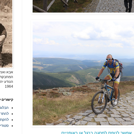
אבא ואני
המחבקת ש
הנודע יהו
1964
קישורים 
הבלוג
להתרא
להקת athMAN
סטודיו ל
 אפשר לטפס לפסגה ברגל או באופניים